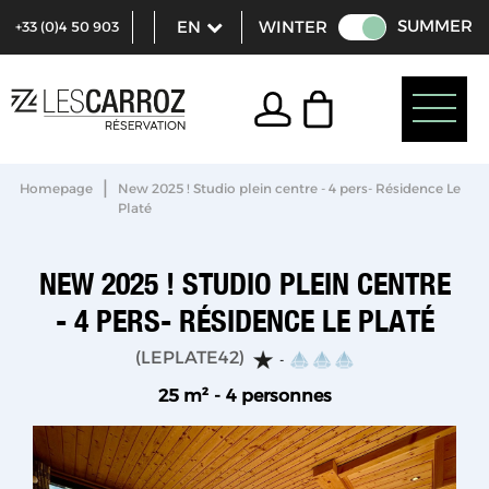
SUMMER
WINTER
+33 (0)4 50 903
321
|
Homepage
New 2025 ! Studio plein centre - 4 pers- Résidence Le
Platé
NEW 2025 ! STUDIO PLEIN CENTRE
- 4 PERS- RÉSIDENCE LE PLATÉ
(
LEPLATE42
)
25
m²
4 personnes