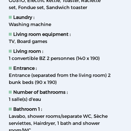
GUSTO
Electric kettle
Toaster
Raclette
set
Fondue set
Sandwich toaster
Laundry
:
Washing machine
Living room equipment
:
TV
Board games
Living room
:
1 convertible BZ 2 personnes (140 x 190)
Entrance
:
Entrance (separated from the living room) 2
bunk beds (90 x 190)
Number of bathrooms
:
1
salle(s) d'eau
Bathroom 1
:
Lavabo
shower rooms/separate WC
Sèche
serviettes
Hairdryer
1 bath and shower
room/WC