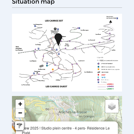
Situation map
+
−
New 2025 ! Studio plein centre - 4 pers- Résidence Le
Platé