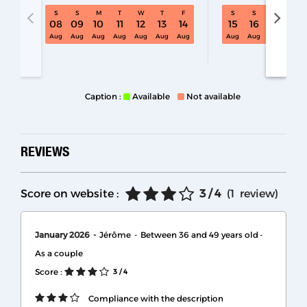
S
S
M
T
W
T
F
S
S
M
T
08
09
10
11
12
13
14
15
16
17
18
S33 Sat 08 Aug - 15 Aug
Aug
Aug
Aug
Aug
Aug
Aug
Aug
Aug
Aug
Aug
Aug
Caption :
Available
Not available
REVIEWS
Score on website :
3
/ 4
(
1
review
)
January 2026
Jérôme
Between 36 and 49 years old
As a couple
Score :
3
/ 4
Compliance with the description