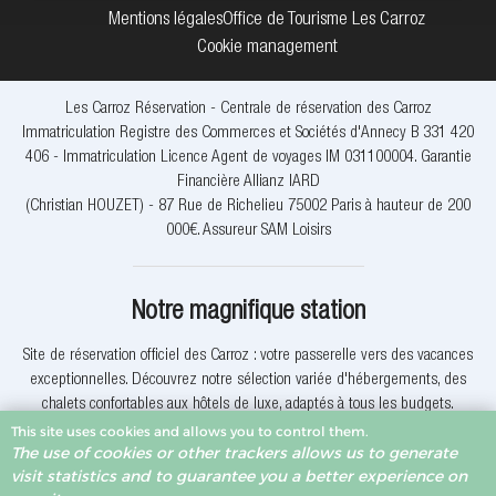
Mentions légales
Office de Tourisme Les Carroz
Cookie management
Les Carroz Réservation - Centrale de réservation des Carroz
Immatriculation Registre des Commerces et Sociétés d'Annecy B 331 420
406 - Immatriculation Licence Agent de voyages IM 031100004. Garantie
Financière Allianz IARD
(Christian HOUZET) - 87 Rue de Richelieu 75002 Paris à hauteur de 200
000€. Assureur SAM Loisirs
Notre magnifique station
Site de réservation officiel des Carroz : votre passerelle vers des vacances
exceptionnelles. Découvrez notre sélection variée d'hébergements, des
chalets confortables aux hôtels de luxe, adaptés à tous les budgets.
This site uses cookies and allows you to control them.
The use of cookies or other trackers allows us to generate
Explorez nos activités uniques qui vous immergeront dans la beauté des
visit statistics and to guarantee you a better experience on
Alpes. Que vous soyez un amateur de ski, de randonnée ou simplement en