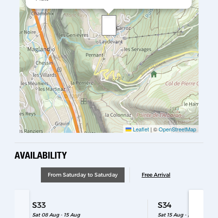
Leaflet
|
©
OpenStreetMap
AVAILABILITY
From Saturday to Saturday
Free Arrival
S33
S34
Sat 08 Aug - 15 Aug
Sat 15 Aug - 22 Aug