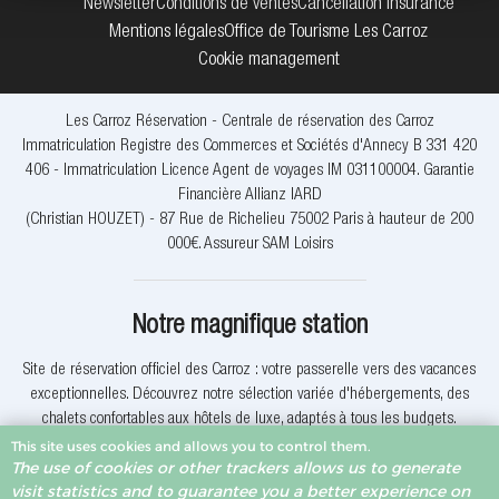
Newsletter
Conditions de ventes
Cancellation insurance
Mentions légales
Office de Tourisme Les Carroz
Cookie management
Les Carroz Réservation - Centrale de réservation des Carroz
Immatriculation Registre des Commerces et Sociétés d'Annecy B 331 420
406 - Immatriculation Licence Agent de voyages IM 031100004. Garantie
Financière Allianz IARD
(Christian HOUZET) - 87 Rue de Richelieu 75002 Paris à hauteur de 200
000€. Assureur SAM Loisirs
Notre magnifique station
Site de réservation officiel des Carroz : votre passerelle vers des vacances
exceptionnelles. Découvrez notre sélection variée d'hébergements, des
chalets confortables aux hôtels de luxe, adaptés à tous les budgets.
This site uses cookies and allows you to control them.
The use of cookies or other trackers allows us to generate
Explorez nos activités uniques qui vous immergeront dans la beauté des
visit statistics and to guarantee you a better experience on
Alpes. Que vous soyez un amateur de ski, de randonnée ou simplement en