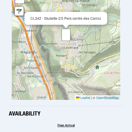
CL342 - Studette 2/3 Pers centre des Carroz
Leaflet
|
©
OpenStreetMap
AVAILABILITY
Free Arrival