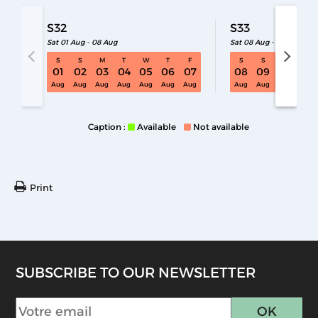
S32
S33
Sat 01 Aug - 08 Aug
Sat 08 Aug - 15 Aug
S
S
M
T
W
T
F
S
S
M
T
S32 Sat 01 Aug - 08 Aug
01
02
03
04
05
06
07
08
09
10
11
Aug
Aug
Aug
Aug
Aug
Aug
Aug
Aug
Aug
Aug
Aug
Caption :
Available
Not available
Print
SUBSCRIBE TO OUR NEWSLETTER