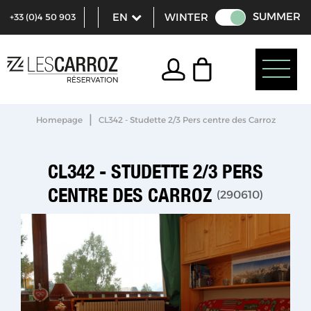
SUMMER
WINTER
+33 (0)4 50 903
321
|
Homepage
CL342 - Studette 2/3 Pers centre des Carroz
CL342 - STUDETTE 2/3 PERS
CENTRE DES CARROZ
(
290610
)