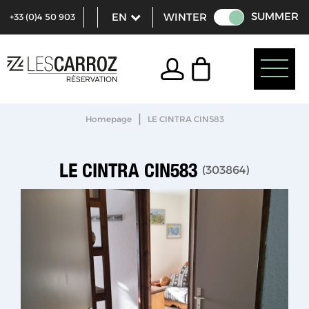
SUMMER
WINTER
+33 (0)4 50 903
321
|
Homepage
LE CINTRA CIN583
LE CINTRA CIN583
(
303864
)