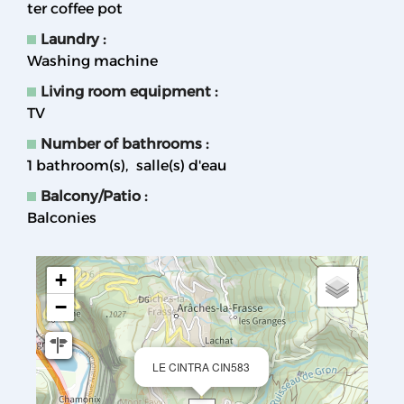
ter coffee pot
Laundry
:
Washing machine
Living room equipment
:
TV
Number of bathrooms
:
1
bathroom(s)
salle(s) d'eau
Balcony/Patio
:
Balconies
+
−
LE CINTRA CIN583