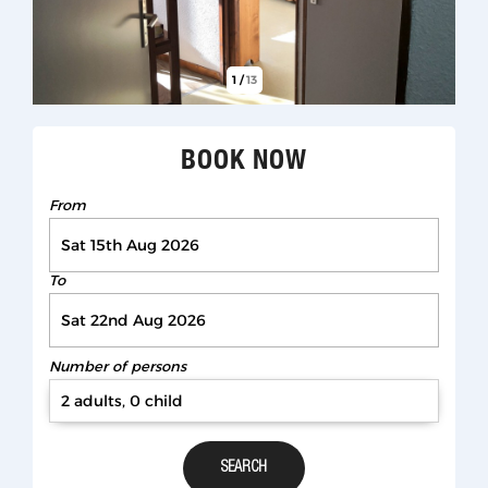
1
/
13
BOOK NOW
From
To
Number of persons
2 adults, 0 child