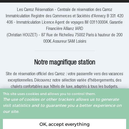
Les Carroz Réservation - Centrale de réservation des Carroz
Immatriculation Registre des Commerces et Sociétés d'Annecy B 331 420
406 - Immatriculation Licence Agent de voyages IM 031100004. Garantie
Financière Allianz IARD
(Christian HOUZET) - 87 Rue de Richelieu 75002 Paris à hauteur de 200
000€. Assureur SAM Loisirs
Notre magnifique station
Site de réservation officiel des Carroz : votre passerelle vers des vacances
exceptionnelles. Découvrez notre sélection variée d'hébergements, des
chalets confortables aux hôtels de luxe, adaptés à tous les budgets.
This site uses cookies and allows you to control them.
The use of cookies or other trackers allows us to generate
Explorez nos activités uniques qui vous immergeront dans la beauté des
visit statistics and to guarantee you a better experience on
Alpes. Que vous soyez un amateur de ski, de randonnée ou simplement en
our site.
quête de détente, nous avons quelque chose pour vous.
OK, accept everything
Pourquoi réserver avec nous? Nous offrons des offres exclusives, une